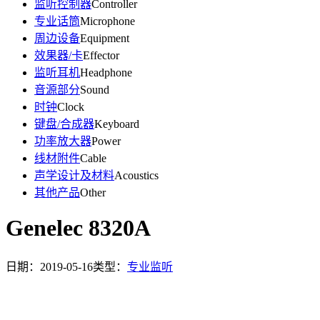
监听控制器
Controller
专业话筒
Microphone
周边设备
Equipment
效果器/卡
Effector
监听耳机
Headphone
音源部分
Sound
时钟
Clock
键盘/合成器
Keyboard
功率放大器
Power
线材附件
Cable
声学设计及材料
Acoustics
其他产品
Other
Genelec 8320A
日期：2019-05-16
类型：
专业监听