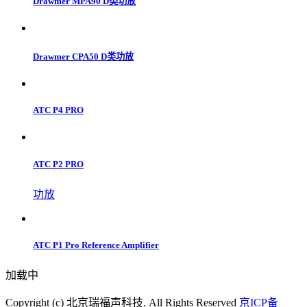
Drawmer MPA90 D类功放
Drawmer CPA50 D类功放
ATC P4 PRO
ATC P2 PRO
功放
ATC P1 Pro Reference Amplifier
加载中
Copyright (c) 北京瑞福声科技. All Rights Reserved
京ICP备