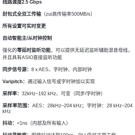
线路速度
2.5 Gbps
封包式全双工传输
（zui高传输率500MB/s）
所有设置可实时变更
自动智能主
/
从时钟控制
强化的
零延时监听功能
，可以提供无延迟监听辅助混音母线，
并且具有ASIO直接监听功能
同步信号源：
8 x AES、字时钟、内部时钟
Varipitch
：
通过输入信号或字时钟加以实现
采样率：
32kHz~192 kHz、可变（同步/字时钟）
采样率范围：
AES：28kHz~204 kHz；字时钟：28 kHz~204
kHz
抖动：
<1ns（内部及所有输入）