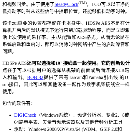
(TM)
和视频同步。由于使用了
SteadyClock
，TCO可以以干净的
低抖动字时钟从这些信号中提取位置，还能够低抖动字时钟。
该卡zui重要的设置都存储在卡本身中。HDSPe AES不是在计
算机开启后的默认模式下运行直到加载驱动程序，而是立即激
活上次使用的采样率、主/从配置和AES格式。从而无论是在
系统启动和重启时，都可以消除时钟网络中产生的启动噪音和
问题。
HDSPe AES
还可以选择和
19"
接线盒一起使用。它的创新设计
点在于可以根据用户的选择从机架的前面或后面连接XLR输
入和输出。
BOB-32
提供了带有Tascam和Yamaha引出线 的D-
sub接口，因此可以和其他设备一起作为数字机架接线盒一样
使用。
包含的软件有：
DIGICheck
（Windows系统）：频谱分析器、专业2、8或
64路电平表、矢量音频示波器以及其他音频分析工具
驱动：Windows 2000/XP/Vista/64 (WDM、GSIF 2.0和