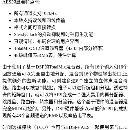
AES的显著特点有:
所有通道支持192kHz
本地支持双线和四线传输
格式之间可直接转换
SteadyClock的抖动抑制和时钟再生功能
直观清晰、布局合理的用户界面
TotalMix: 512通道混音器（42-bit内部分辨率）
48级峰值表/RMS表，硬件计算
由于使用了基于DSP的TotalMix混音器，所有16个输入和16个
回放通道可以完全自由地分配、混音到16个物理输出接口,还
提供额外的监听功能。可创建多达8个独立的立体声混音母
线。路由可以被复制粘贴，推子可以进行编组和分组。透过神
奇的矩阵窗口，就可以将AES变成一个强大易用的再分配器、
跳线盘、路由器、转换器和分流器。这个基于硬件的混音器是
完全MIDI可控的。另外，DSP硬件能够以zui低的CPU负载实
现所有48个音频通道的RMS以及峰值电平表。
时间选择模块（TCO）也可与HDSPe AES一起使用来与LTC