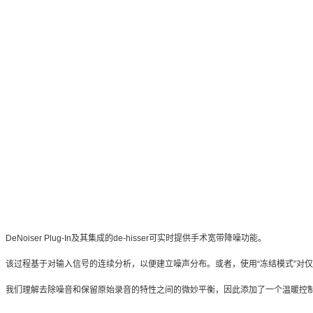
DeNoiser Plug-In及其集成的de-hisser可实时提供手术宽带降噪功能。
该过程基于对输入信号的连续分析，以便建立噪声分布。
或者，使用“冻结模式”对
我们理解去除噪音和保留原始录音的特性之间的微妙平衡，因此添加了一个温暖控制