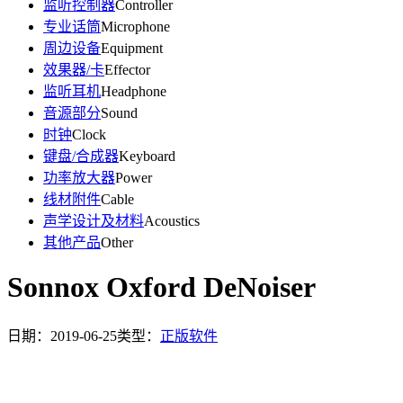
监听控制器
Controller
专业话筒
Microphone
周边设备
Equipment
效果器/卡
Effector
监听耳机
Headphone
音源部分
Sound
时钟
Clock
键盘/合成器
Keyboard
功率放大器
Power
线材附件
Cable
声学设计及材料
Acoustics
其他产品
Other
Sonnox Oxford DeNoiser
日期：2019-06-25
类型：
正版软件