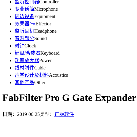
监听控制器
Controller
专业话筒
Microphone
周边设备
Equipment
效果器/卡
Effector
监听耳机
Headphone
音源部分
Sound
时钟
Clock
键盘/合成器
Keyboard
功率放大器
Power
线材附件
Cable
声学设计及材料
Acoustics
其他产品
Other
FabFilter Pro G Gate Expander
日期：2019-06-25
类型：
正版软件