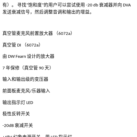
有）。
寻找
饱和度
的用户可以尝试使用
衰减器并向
“
”
-20 db
DVA
发送衰减信号，然后调整音调和输出的增益。
真空管麦克风前置放大器
（
）
6072a
真空管
（
）
DI
6072a
由
设计的放大器
DW Fearn
年保修（真空管
天）
7
90
输入和输出级的变压器
前面板麦克风
乐器输入
/
输出指示灯
LED
极性反转开关
衰减开关
-20dB
幻象电源开关，带
指示灯