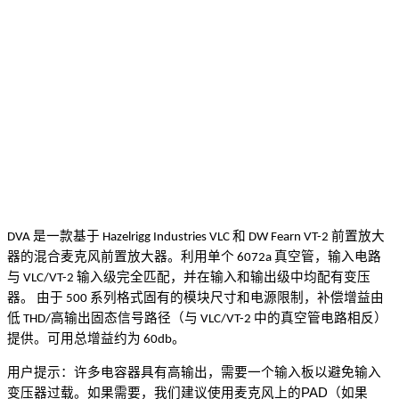
是一款基于
和
前置放大
DVA
Hazelrigg Industries VLC
DW Fearn VT-2
器的混合麦克风前置放大器。利用单个
真空管，输入电路
6072a
与
输入级完全匹配，并在输入和输出级中均配有变压
VLC/VT-2
器。
由于
系列格式固有的模块尺寸和电源限制，补偿增益由
500
低
高输出固态信号路径（与
中的真空管电路相反）
THD/
VLC/VT-2
提供。可用总增益约为
。
60db
用户提示：许多电容器具有高输出，需要一个输入板以避免输入
变压器过载。如果需要，我们建议使用麦克风上的PAD（如果